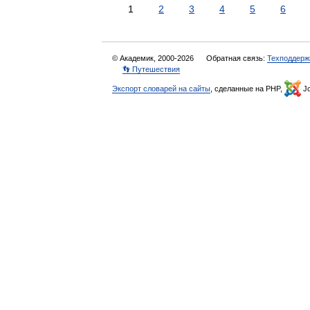
1
2
3
4
5
6
© Академик, 2000-2026
Обратная связь:
Техподдерж
👣 Путешествия
Экспорт словарей на сайты
, сделанные на PHP,
Jo