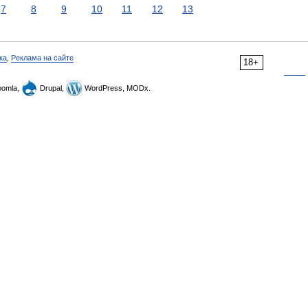
7
8
9
10
11
12
13
ка
,
Реклама на сайте
18+
omla,
Drupal,
WordPress, MODx.