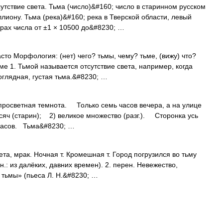
утствие света. Тьма (число)&#160; число в старинном русском
лиону. Тьма (река)&#160; река в Тверской области, левый
орах числа от ±1 × 10500 до&#8230; …
часто Морфология: (нет) чего? тьмы, чему? тьме, (вижу) что?
ьме 1. Тьмой называется отсутствие света, например, когда
оглядная, густая тьма.&#8230; …
осветная темнота. Только семь часов вечера, а на улице
яч (старин); 2) великое множество (разг.). Сторонка усь
красов. Тьма&#8230; …
та, мрак. Ночная т. Кромешная т. Город погрузился во тьму
н.: из далёких, давних времен). 2. перен. Невежество,
ь тьмы» (пьеса Л. Н.&#8230; …