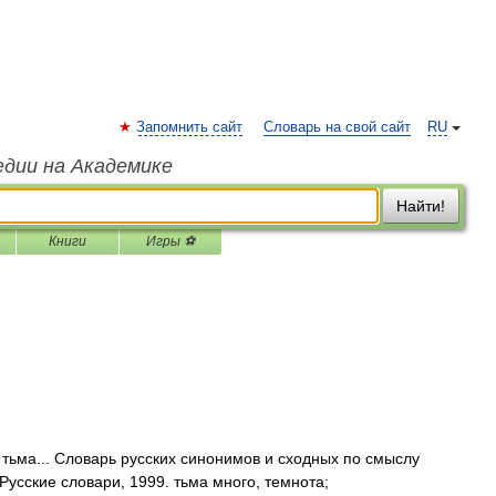
Запомнить сайт
Словарь на свой сайт
RU
едии на Академике
Найти!
Книги
Игры ⚽
тьма... Словарь русских синонимов и сходных по смыслу
Русские словари, 1999. тьма много, темнота;