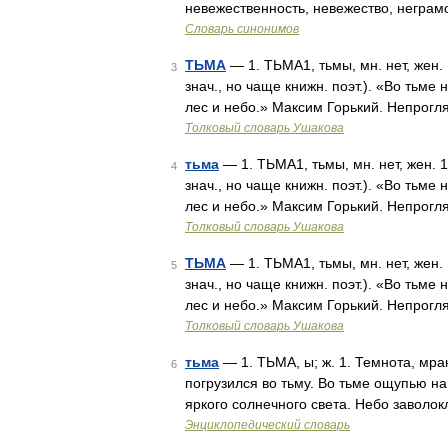
невежественность, невежество, неграмот
Словарь синонимов
ТЬМА
— 1. ТЬМА1, тьмы, мн. нет, жен. 
3
знач., но чаще книжн. поэт.). «Во тьме
лес и небо.» Максим Горький. Непрогл
Толковый словарь Ушакова
тьма
— 1. ТЬМА1, тьмы, мн. нет, жен. 1
4
знач., но чаще книжн. поэт.). «Во тьме
лес и небо.» Максим Горький. Непрогл
Толковый словарь Ушакова
ТЬМА
— 1. ТЬМА1, тьмы, мн. нет, жен. 
5
знач., но чаще книжн. поэт.). «Во тьме
лес и небо.» Максим Горький. Непрогл
Толковый словарь Ушакова
тьма
— 1. ТЬМА, ы; ж. 1. Темнота, мрак
6
погрузился во тьму. Во тьме ощупью н
яркого солнечного света. Небо заволок
Энциклопедический словарь