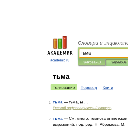
Словари и энциклоп
academic.ru
Толкования
Переводы
тьма
Толкование
Перевод
Книги
тьма
— тьма, ы …
1
Русский орфографический словарь
тьма
— См. много, темнота египетская 
2
выражений. под. ред. Н. Абрамова, М.: 