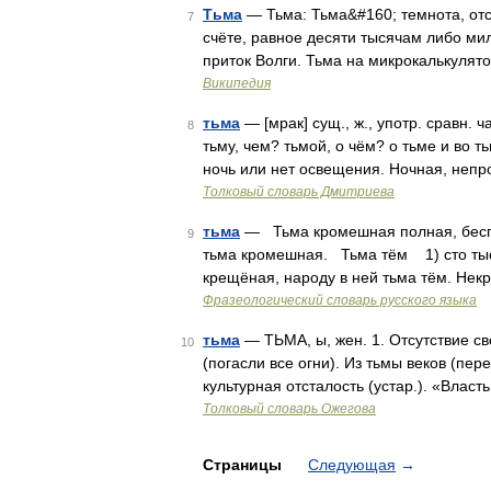
Тьма
— Тьма: Тьма&#160; темнота, отс
7
счёте, равное десяти тысячам либо мил
приток Волги. Тьма на микрокалькулят
Википедия
тьма
— [мрак] сущ., ж., употр. сравн. 
8
тьму, чем? тьмой, о чём? о тьме и во т
ночь или нет освещения. Ночная, непр
Толковый словарь Дмитриева
тьма
— Тьма кромешная полная, беспр
9
тьма кромешная. Тьма тём 1) сто тыс
крещёная, народу в ней тьма тём. Не
Фразеологический словарь русского языка
тьма
— ТЬМА, ы, жен. 1. Отсутствие све
10
(погасли все огни). Из тьмы веков (пере
культурная отсталость (устар.). «Власт
Толковый словарь Ожегова
Страницы
Следующая
→